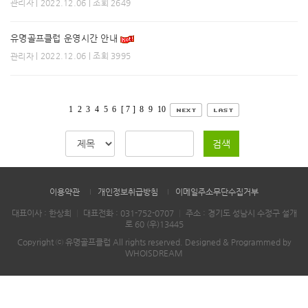
| 2022.12.06 | 조회 2649
관리자
유명골프클럽 운영시간 안내
| 2022.12.06 | 조회 3995
관리자
1
2
3
4
5
6
[ 7 ]
8
9
10
검색
이용약관
개인정보취급방침
이메일주소무단수집거부
대표이사 : 한상희
｜
대표전화 :
031-752-0707
｜
주소 : 경기도 성남시 수정구 설개
로 60 (우)13445
Copyright ⓒ 유명골프클럽 All rights reserved.
Designed & Programmed by
WHOISDREAM