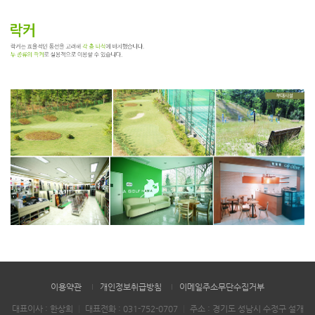
이용약관
개인정보취급방침
이메일주소무단수집거부
대표이사 : 한상희
｜
대표전화 :
031-752-0707
｜
주소 : 경기도 성남시 수정구 설개